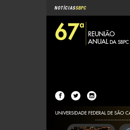
Navegação
Ir
para
NOTÍCIAS
SBPC
o
conteúdo.
|
Ir
para
a
navegação
UNIVERSIDADE FEDERAL DE SÃO C