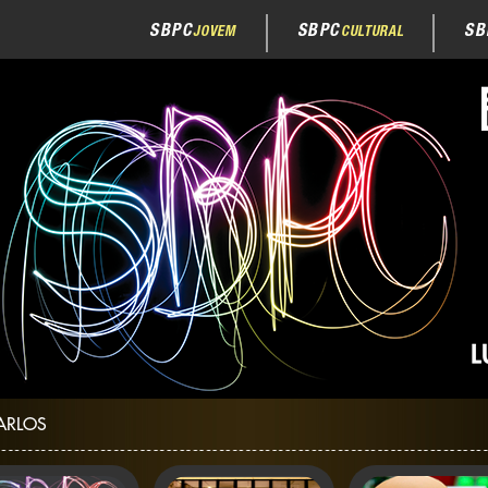
SBPC
SBPC
SB
JOVEM
CULTURAL
ARLOS