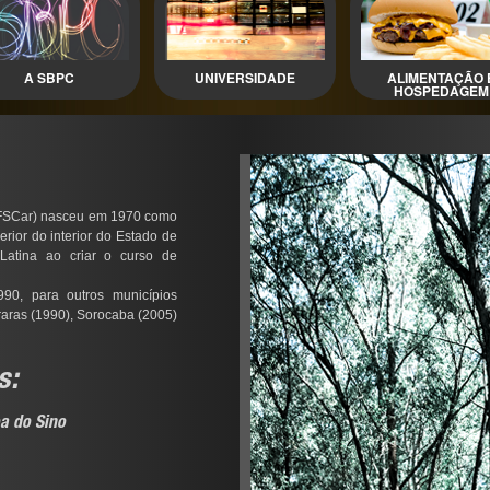
A SBPC
UNIVERSIDADE
ALIMENTAÇÃO 
HOSPEDAGEM
UFSCar) nasceu em 1970 como
erior do interior do Estado de
Latina ao criar o curso de
90, para outros municípios
raras (1990), Sorocaba (2005)
s:
oa do Sino