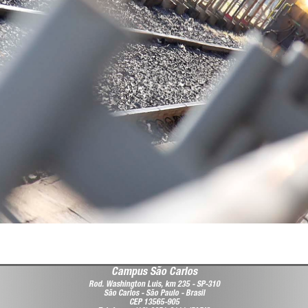
Campus São Carlos
Rod. Washington Luis, km 235 - SP-310
São Carlos - São Paulo - Brasil
CEP 13565-905