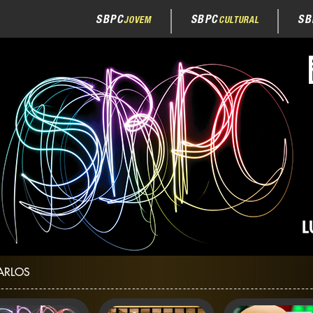
SBPC
SBPC
SB
JOVEM
CULTURAL
ARLOS