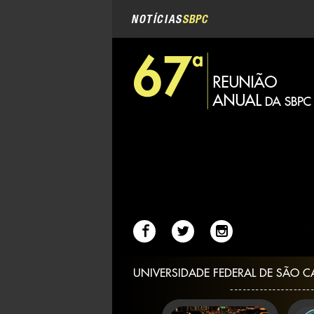
Navegação
Ir
para
NOTÍCIAS
SBPC
o
conteúdo.
|
Ir
para
a
navegação
UNIVERSIDADE FEDERAL DE SÃO C