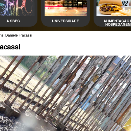
A SBPC
UNIVERSIDADE
ALIMENTAÇÃO 
HOSPEDAGEM
s: Daniele Fracassi
racassi