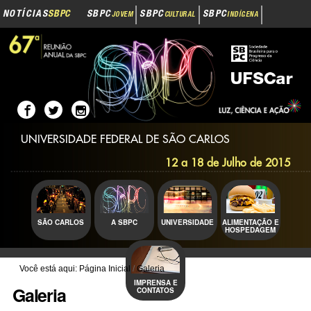
Navegação
Ir
NOTÍCIAS
SBPC
SBPC
SBPC
SBPC
JOVEM
CULTURAL
INDÍGENA
para
o
SBPC
INOVAÇÃO
conteúdo.
|
Ir
para
a
navegação
UNIVERSIDADE FEDERAL DE SÃO CARLOS
12 a 18 de Julho de 2015
SÃO CARLOS
A SBPC
UNIVERSIDADE
ALIMENTAÇÃO E
HOSPEDAGEM
Você está aqui:
Página Inicial
/
Galeria
IMPRENSA E
Galeria
CONTATOS