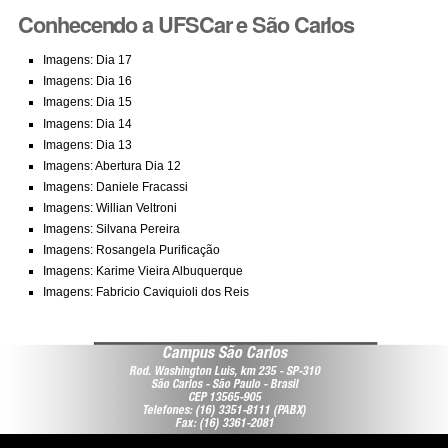
Conhecendo a UFSCar e São Carlos
Imagens: Dia 17
Imagens: Dia 16
Imagens: Dia 15
Imagens: Dia 14
Imagens: Dia 1
3
Imagens: Abertura Dia 12
Imagens: Daniele Fracassi
Imagens: Willian Veltroni
Imagens: Silvana Pereira
Imagens: Rosangela Purificação
Imagens: Karime Vieira Albuquerque
Imagens:
Fabricio Caviquioli dos Reis
Campus São Carlos
Rod. Washington Luis, km 235 - SP-310
São Carlos - São Paulo - Brasil
CEP 13565-905
Telefones: (16) 3351-8111 (PABX)
Fax: (16) 3361-2081