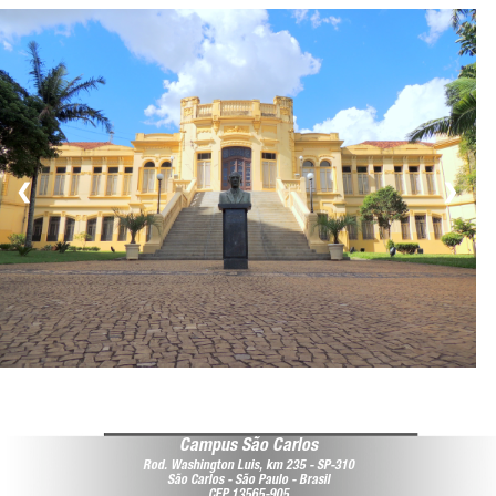
❮
❯
Campus São Carlos
Rod. Washington Luis, km 235 - SP-310
São Carlos - São Paulo - Brasil
CEP 13565-905