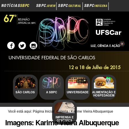
Navegação
Ir
NOTÍCIAS
SBPC
SBPC
SBPC
SBPC
JOVEM
CULTURAL
INDÍGENA
para
o
SBPC
INOVAÇÃO
conteúdo.
|
Ir
para
a
navegação
UNIVERSIDADE FEDERAL DE SÃO CARLOS
12 a 18 de Julho de 2015
SÃO CARLOS
A SBPC
UNIVERSIDADE
ALIMENTAÇÃO E
HOSPEDAGEM
Você está aqui:
Página Inicial
/
Galeria
/
Karime Vieira Albuquerque
IMPRENSA E
Imagens: Karime Vieira Albuquerque
CONTATOS