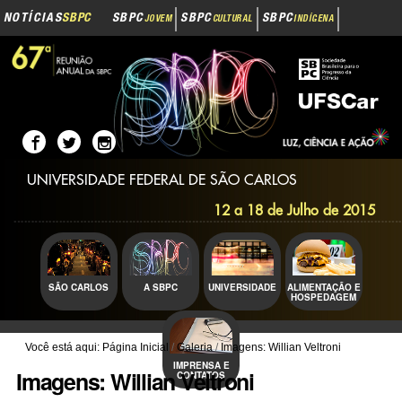
Navegação
Ir
NOTÍCIAS
SBPC
SBPC
SBPC
SBPC
JOVEM
CULTURAL
INDÍGENA
para
o
SBPC
INOVAÇÃO
conteúdo.
|
Ir
para
a
navegação
UNIVERSIDADE FEDERAL DE SÃO CARLOS
12 a 18 de Julho de 2015
SÃO CARLOS
A SBPC
UNIVERSIDADE
ALIMENTAÇÃO E
HOSPEDAGEM
Você está aqui:
Página Inicial
/
Galeria
/
Imagens: Willian Veltroni
IMPRENSA E
Imagens: Willian Veltroni
CONTATOS