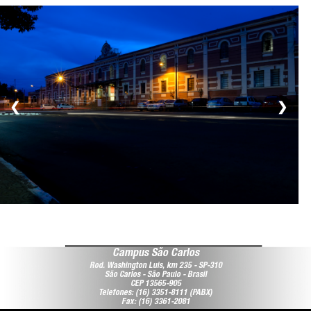
❮
❯
Campus São Carlos
Rod. Washington Luis, km 235 - SP-310
São Carlos - São Paulo - Brasil
CEP 13565-905
Telefones: (16) 3351-8111 (PABX)
Fax: (16) 3361-2081