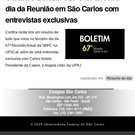
dia da Reunião em São Carlos com
entrevistas exclusivas
Confira
neste link
um resumo de
tudo que rolou no terceiro dia da
67ª Reunião Anual da SBPC na
UFSCar, além de uma entrevista
exclusiva com Carlos Nobre,
Presidente da Capes, e Angela Uller, da UFRJ.
registrado em:
Resumo do dia
Campus São Carlos
Rod. Washington Luis, km 235 - SP-310
São Carlos - São Paulo - Brasil
CEP 13565-905
Telefones: (16) 3351-8111 (PABX)
Fax: (16) 3361-2081
©
2026
Universidade Federal de São Carlos