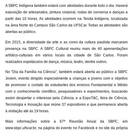
A SBPC Indígena também estará com atividades durante todo o dia. Haverá
exposição de artesanatos, pintura corporal, rodas de conversa e danças a
partir das 10 horas. As atividades ocorrem na Tenda Indígena, localizada
na área Norte do Campus São Carlos da UFSCar. Todas as atividades são
abertas ao público.
Em 2015, a diversidade da arte e as cores da cultura paulista marcaram
presença na SBPC. A SBPC Cultural reuniu mais de 40 apresentações
artístico-culturais em vários locais da cidade de São Carlos. Foram
realizados espetáculos de dança, música, teatro, dentre outros.
No “Dia da Família na Ciência”, também estará aberta ao público a SBPC
Jovem, evento dirigido especialmente a crianças e jovens com o objetivo
de promover o contato de estudantes dos ensinos Fundamental e Médio
com o conhecimento científico, pesquisadores e experimentos, buscando
assim despertar o interesse pela Ciência; e a ExpoT&C, feira de Ciência,
Tecnologia e Inovação que reúne 37 expositores e que permanece aberta
à visitação até às 19 horas.
Mais informações sobre a 67ª Reunião Anual da SBPC, em
www.sbpc.ufscar.br, na
página do evento no Facebook
e no
site da própria