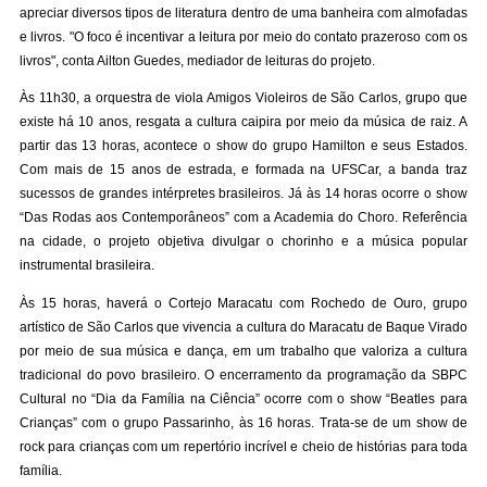
apreciar diversos tipos de literatura dentro de uma banheira com almofadas
e livros. "O foco é incentivar a leitura por meio do contato prazeroso com os
livros", conta Ailton Guedes, mediador de leituras do projeto.
Às 11h30, a orquestra de viola Amigos Violeiros de São Carlos, grupo que
existe há 10 anos, resgata a cultura caipira por meio da música de raiz. A
partir das 13 horas, acontece o show do grupo Hamilton e seus Estados.
Com mais de 15 anos de estrada, e formada na UFSCar, a banda traz
sucessos de grandes intérpretes brasileiros. Já às 14 horas ocorre o show
“Das Rodas aos Contemporâneos” com a Academia do Choro. Referência
na cidade, o projeto objetiva divulgar o chorinho e a música popular
instrumental brasileira.
Às 15 horas, haverá o Cortejo Maracatu com Rochedo de Ouro, grupo
artístico de São Carlos que vivencia a cultura do Maracatu de Baque Virado
por meio de sua música e dança, em um trabalho que valoriza a cultura
tradicional do povo brasileiro. O encerramento da programação da SBPC
Cultural no “Dia da Família na Ciência” ocorre com o show “Beatles para
Crianças” com o grupo Passarinho, às 16 horas. Trata-se de um show de
rock para crianças com um repertório incrível e cheio de histórias para toda
família.