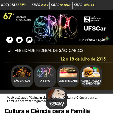
Navegação
Ir
NOTÍCIAS
SBPC
SBPC
SBPC
SBPC
JOVEM
CULTURAL
INDÍGENA
para
o
SBPC
INOVAÇÃO
conteúdo.
|
Ir
para
a
navegação
UNIVERSIDADE FEDERAL DE SÃO CARLOS
12 a 18 de Julho de 2015
SÃO CARLOS
A SBPC
UNIVERSIDADE
ALIMENTAÇÃO E
HOSPEDAGEM
Você está aqui:
Página Inicial
/
Notícias
/
Cultura e Ciência para a
Família encerram programação da 67ª SBPC
IMPRENSA E
CONTATOS
Cultura e Ciência para a Família