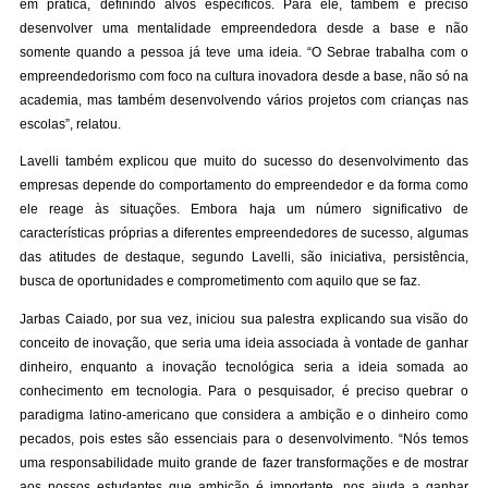
em prática, definindo alvos específicos. Para ele, também é preciso
desenvolver uma mentalidade empreendedora desde a base e não
somente quando a pessoa já teve uma ideia. “O Sebrae trabalha com o
empreendedorismo com foco na cultura inovadora desde a base, não só na
academia, mas também desenvolvendo vários projetos com crianças nas
escolas”, relatou.
Lavelli também explicou que muito do sucesso do desenvolvimento das
empresas depende do comportamento do empreendedor e da forma como
ele reage às situações. Embora haja um número significativo de
características próprias a diferentes empreendedores de sucesso, algumas
das atitudes de destaque, segundo Lavelli, são iniciativa, persistência,
busca de oportunidades e comprometimento com aquilo que se faz.
Jarbas Caiado, por sua vez, iniciou sua palestra explicando sua visão do
conceito de inovação, que seria uma ideia associada à vontade de ganhar
dinheiro, enquanto a inovação tecnológica seria a ideia somada ao
conhecimento em tecnologia. Para o pesquisador, é preciso quebrar o
paradigma latino-americano que considera a ambição e o dinheiro como
pecados, pois estes são essenciais para o desenvolvimento. “Nós temos
uma responsabilidade muito grande de fazer transformações e de mostrar
aos nossos estudantes que ambição é importante, nos ajuda a ganhar