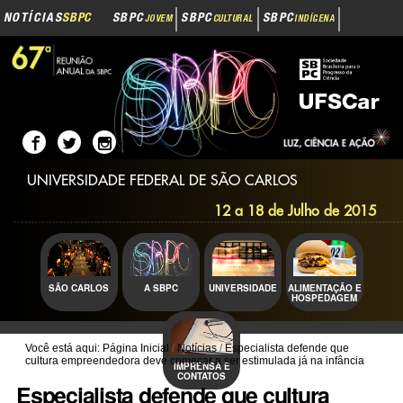
Navegação
Ir
NOTÍCIAS
SBPC
SBPC
SBPC
SBPC
JOVEM
CULTURAL
INDÍGENA
para
o
SBPC
INOVAÇÃO
conteúdo.
|
Ir
para
a
navegação
UNIVERSIDADE FEDERAL DE SÃO CARLOS
12 a 18 de Julho de 2015
SÃO CARLOS
A SBPC
UNIVERSIDADE
ALIMENTAÇÃO E
HOSPEDAGEM
Você está aqui:
Página Inicial
/
Notícias
/
Especialista defende que
cultura empreendedora deve começar a ser estimulada já na infância
IMPRENSA E
CONTATOS
Especialista defende que cultura