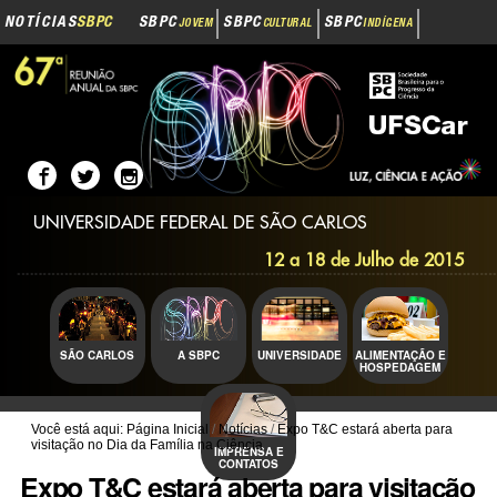
Navegação
Ir
NOTÍCIAS
SBPC
SBPC
SBPC
SBPC
JOVEM
CULTURAL
INDÍGENA
para
o
SBPC
INOVAÇÃO
conteúdo.
|
Ir
para
a
navegação
UNIVERSIDADE FEDERAL DE SÃO CARLOS
12 a 18 de Julho de 2015
SÃO CARLOS
A SBPC
UNIVERSIDADE
ALIMENTAÇÃO E
HOSPEDAGEM
Você está aqui:
Página Inicial
/
Notícias
/
Expo T&C estará aberta para
visitação no Dia da Família na Ciência
IMPRENSA E
CONTATOS
Expo T&C estará aberta para visitação