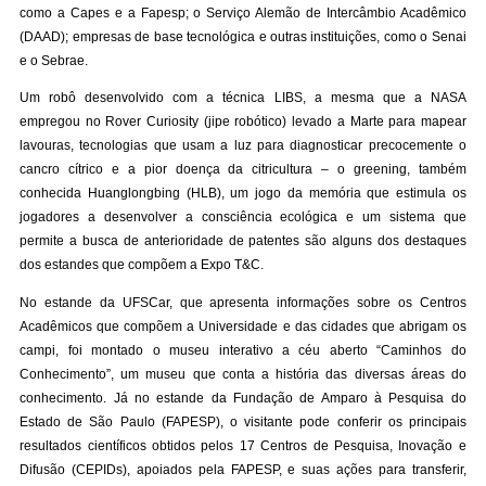
como a Capes e a Fapesp; o Serviço Alemão de Intercâmbio Acadêmico
(DAAD); empresas de base tecnológica e outras instituições, como o Senai
e o Sebrae.
Um robô desenvolvido com a técnica LIBS, a mesma que a NASA
empregou no Rover Curiosity (jipe robótico) levado a Marte para mapear
lavouras, tecnologias que usam a luz para diagnosticar precocemente o
cancro cítrico e a pior doença da citricultura – o greening, também
conhecida Huanglongbing (HLB), um jogo da memória que estimula os
jogadores a desenvolver a consciência ecológica e um sistema que
permite a busca de anterioridade de patentes são alguns dos destaques
dos estandes que compõem a Expo T&C.
No estande da UFSCar, que apresenta informações sobre os Centros
Acadêmicos que compõem a Universidade e das cidades que abrigam os
campi, foi montado o museu interativo a céu aberto “Caminhos do
Conhecimento”, um museu que conta a história das diversas áreas do
conhecimento. Já no estande da Fundação de Amparo à Pesquisa do
Estado de São Paulo (FAPESP), o visitante pode conferir os principais
resultados científicos obtidos pelos 17 Centros de Pesquisa, Inovação e
Difusão (CEPIDs), apoiados pela FAPESP, e suas ações para transferir,