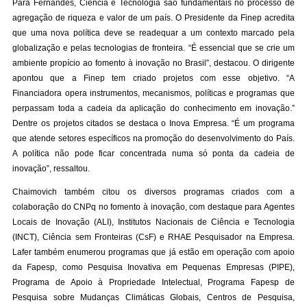
Para Fernandes, Ciência e Tecnologia são fundamentais no processo de
agregação de riqueza e valor de um país. O Presidente da Finep acredita
que uma nova política deve se readequar a um contexto marcado pela
globalização e pelas tecnologias de fronteira. “É essencial que se crie um
ambiente propício ao fomento à inovação no Brasil”, destacou. O dirigente
apontou que a Finep tem criado projetos com esse objetivo. “A
Financiadora opera instrumentos, mecanismos, políticas e programas que
perpassam toda a cadeia da aplicação do conhecimento em inovação.”
Dentre os projetos citados se destaca o Inova Empresa. “É um programa
que atende setores específicos na promoção do desenvolvimento do País.
A política não pode ficar concentrada numa só ponta da cadeia de
inovação”, ressaltou.
Chaimovich também citou os diversos programas criados com a
colaboração do CNPq no fomento à inovação, com destaque para Agentes
Locais de Inovação (ALI), Institutos Nacionais de Ciência e Tecnologia
(INCT), Ciência sem Fronteiras (CsF) e RHAE Pesquisador na Empresa.
Lafer também enumerou programas que já estão em operação com apoio
da Fapesp, como Pesquisa Inovativa em Pequenas Empresas (PIPE),
Programa de Apoio à Propriedade Intelectual, Programa Fapesp de
Pesquisa sobre Mudanças Climáticas Globais, Centros de Pesquisa,