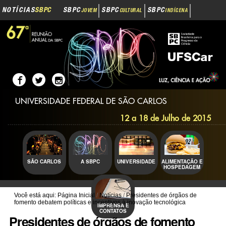
Navegação
Ir
NOTÍCIAS
SBPC
SBPC
SBPC
SBPC
JOVEM
CULTURAL
INDÍGENA
para
o
SBPC
INOVAÇÃO
conteúdo.
|
Ir
para
a
navegação
UNIVERSIDADE FEDERAL DE SÃO CARLOS
12 a 18 de Julho de 2015
SÃO CARLOS
A SBPC
UNIVERSIDADE
ALIMENTAÇÃO E
HOSPEDAGEM
Você está aqui:
Página Inicial
/
Notícias
/
Presidentes de órgãos de
fomento debatem políticas e incentivos à inovação tecnológica
IMPRENSA E
CONTATOS
Presidentes de órgãos de fomento