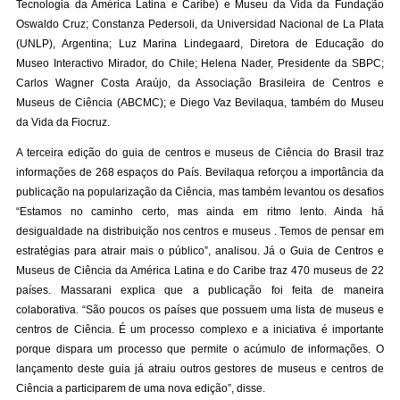
Tecnologia da América Latina e Caribe) e Museu da Vida da Fundação
Oswaldo Cruz; Constanza Pedersoli, da Universidad Nacional de La Plata
(UNLP), Argentina; Luz Marina Lindegaard, Diretora de Educação do
Museo Interactivo Mirador, do Chile; Helena Nader, Presidente da SBPC;
Carlos Wagner Costa Araújo, da Associação Brasileira de Centros e
Museus de Ciência (ABCMC); e Diego Vaz Bevilaqua, também do Museu
da Vida da Fiocruz.
A terceira edição do guia de centros e museus de Ciência do Brasil traz
informações de 268 espaços do País. Bevilaqua reforçou a importância da
publicação na popularização da Ciência, mas também levantou os desafios
“Estamos no caminho certo, mas ainda em ritmo lento. Ainda há
desigualdade na distribuição nos centros e museus . Temos de pensar em
estratégias para atrair mais o público”, analisou. Já o Guia de Centros e
Museus de Ciência da América Latina e do Caribe traz 470 museus de 22
países. Massarani explica que a publicação foi feita de maneira
colaborativa. “São poucos os países que possuem uma lista de museus e
centros de Ciência. É um processo complexo e a iniciativa é importante
porque dispara um processo que permite o acúmulo de informações. O
lançamento deste guia já atraiu outros gestores de museus e centros de
Ciência a participarem de uma nova edição”, disse.