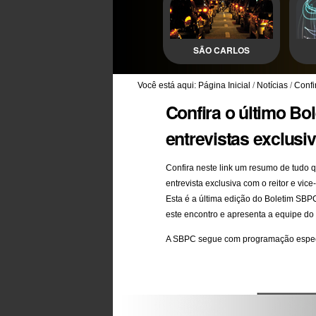
SÃO CARLOS
Você está aqui:
Página Inicial
/
Notícias
/
Confi
Confira o último B
entrevistas exclusi
Confira
neste link
um resumo de tudo qu
entrevista exclusiva com o reitor e vic
Esta é a última edição do Boletim SB
este encontro e apresenta a equipe do
A SBPC segue com programação especial