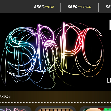
SBPC
SBPC
SB
JOVEM
CULTURAL
ARLOS