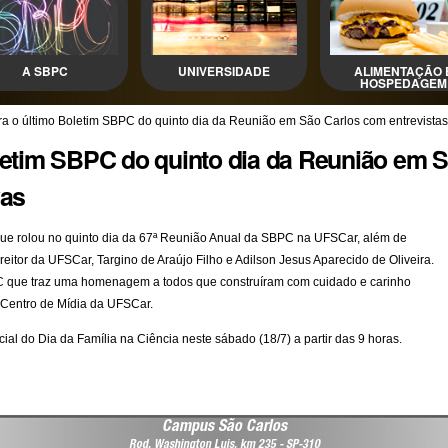
A SBPC
UNIVERSIDADE
ALIMENTAÇÃO 
HOSPEDAGEM
ra o último Boletim SBPC do quinto dia da Reunião em São Carlos com entrevistas
oletim SBPC do quinto dia da Reunião em 
vas
e rolou no quinto dia da 67ª Reunião Anual da SBPC na UFSCar, além de
e-reitor da UFSCar, Targino de Araújo Filho e Adilson Jesus Aparecido de Oliveira.
PC que traz uma homenagem a todos que construíram com cuidado e carinho
 Centro de Mídia da UFSCar.
 do Dia da Família na Ciência neste sábado (18/7) a partir das 9 horas.
Campus São Carlos
Rod. Washington Luis, km 235 - SP-310