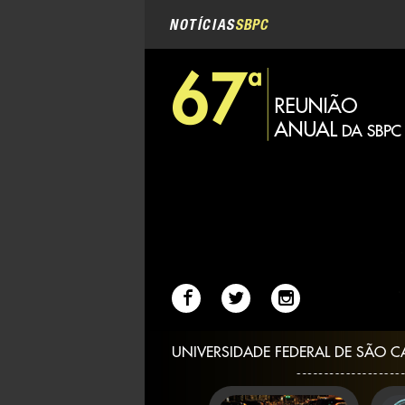
Navegação
Ir
para
NOTÍCIAS
SBPC
o
conteúdo.
|
Ir
para
a
navegação
UNIVERSIDADE FEDERAL DE SÃO C