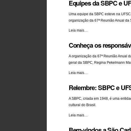
Equipes da SBPC e UFS
com
dirigentes
a
Uma equipe da SBPC esteve na UFSCar 
participação
organização da 67ª Reunião Anual da
de
Equipes
Leia mais…
escolas
da
na
Conheça os responsáve
SBPC
SBPC
e
Jovem
UFSCar
A organização da 67ª Reunião Anual d
-
definem
geral da SBPC, Regina Pekelmann Ma
detalhes
Conheça
Leia mais…
da
os
67ª
Relembre: SBPC e UFSC
responsáveis
Reunião
pela
Anual
organização
A SBPC, criada em 1948, é uma entidad
-
da
cultural do Brasil.
67ª
Relembre:
Leia mais…
Reunião
SBPC
da
Bem-vindos a São Car
e
SBPC