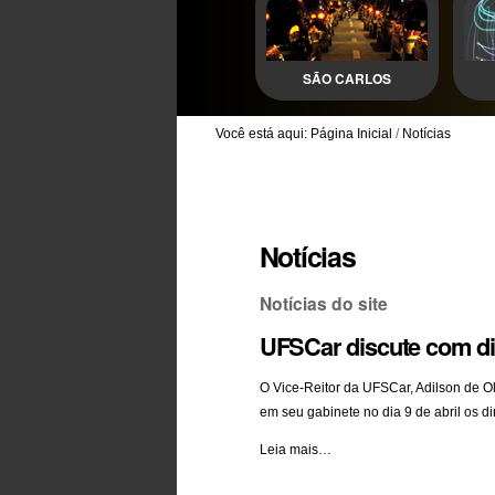
SÃO CARLOS
Você está aqui:
Página Inicial
/
Notícias
Notícias
Notícias do site
UFSCar discute com di
O Vice-Reitor da UFSCar, Adilson de O
em seu gabinete no dia 9 de abril os di
UFSCar
Leia mais…
discute