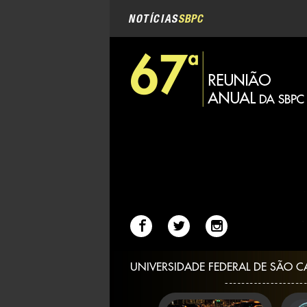
Navegação
Ir
para
NOTÍCIAS
SBPC
o
conteúdo.
|
Ir
para
a
navegação
UNIVERSIDADE FEDERAL DE SÃO C