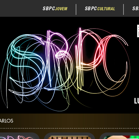
SBPC
SBPC
SB
JOVEM
CULTURAL
ARLOS