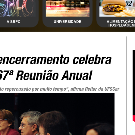
A SBPC
UNIVERSIDADE
ALIMENTAÇÃO 
HOSPEDAGEM
encerramento celebra
67ª Reunião Anual
do repercussão por muito tempo”, afirma Reitor da UFSCar