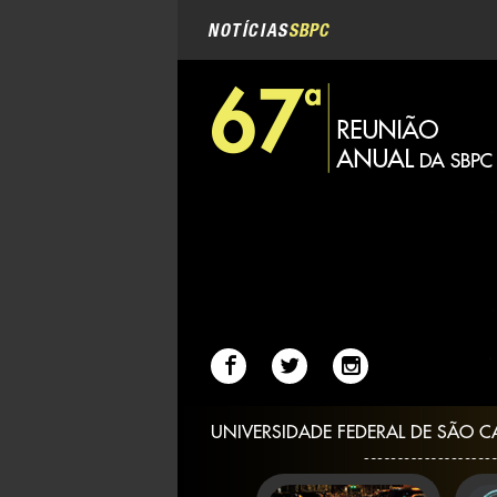
Navegação
Ir
para
NOTÍCIAS
SBPC
o
conteúdo.
|
Ir
para
a
navegação
UNIVERSIDADE FEDERAL DE SÃO C